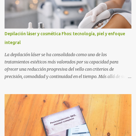
Depilación láser y cosmética Fhos: tecnología, piel y enfoque
integral
La depilación láser se ha consolidado como uno de los
tratamientos estéticos más valorados por su capacidad para
ofrecer una reducción progresiva del vello con criterios de
precisión, comodidad y continuidad en el tiempo. Más allá de su
popularidad, su verdadero interés radica en la evolución técnica
que ha experimentado en los últimos años: hoy no se entiende solo
como un procedimiento puntual, sino como parte de una
estrategia global de cuidado cutáneo, adaptada a cada tipo de piel,
zona corporal y momento del año. En este contexto, cada vez
resulta más relevante combinar la tecnología de depilación con
protocolos que respeten la fisiología de la piel antes y después del
tratamiento. Propuestas como la línea Fhos y su enfoque de