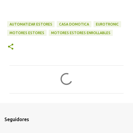
AUTOMATIZAR ESTORES
CASA DOMOTICA
EUROTRONIC
MOTORES ESTORES
MOTORES ESTORES ENROLLABLES
C
o
m
e
n
t
Seguidores
a