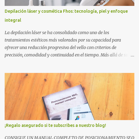
Depilación láser y cosmética Fhos: tecnología, piel y enfoque
integral
La depilación láser se ha consolidado como uno de los
tratamientos estéticos más valorados por su capacidad para
ofrecer una reducción progresiva del vello con criterios de
precisión, comodidad y continuidad en el tiempo. Más allá de su
popularidad, su verdadero interés radica en la evolución técnica
que ha experimentado en los últimos años: hoy no se entiende solo
como un procedimiento puntual, sino como parte de una
estrategia global de cuidado cutáneo, adaptada a cada tipo de piel,
zona corporal y momento del año. En este contexto, cada vez
resulta más relevante combinar la tecnología de depilación con
protocolos que respeten la fisiología de la piel antes y después del
tratamiento. Propuestas como la línea Fhos y su enfoque de
cosmética bioluminiscente encajan en esta visión integradora, en la
¡Regalo asegurado si te subscribes a nuestro blog!
que la estética avanzada no busca únicamente un resultado visible,
sino también favorecer el equilibrio cutáneo, la recuperación y la
CONSIGUE UN MANUAL COMPLETO DE POSICIONAMIENTO SEO